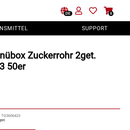
DE
0
NSMITTEL
SUPPORT
nübox Zuckerrohr 2get.
3 50er
r: TG3606423
gen