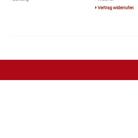
Vertrag widerrufen
Essig
Feinkost-/Fischkonserve
Fertiggerichte trocken
Fruchtsaft
Frühstück / Cerealien
Frühstück / süße Aufstriche
Garnierung
Garten