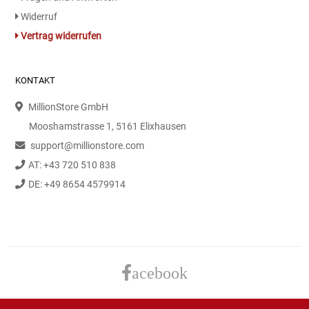
Gemüsekonserven
Widerruf
Vertrag widerrufen
Geschirrreiniger
Gewürze
KONTAKT
MillionStore GmbH
Gläser
Mooshamstrasse 1, 5161 Elixhausen
Haarkosmetik
support@millionstore.com
AT: +43 720 510 838
Haushaltshelfer
DE: +49 8654 4579914
Haushaltsreiniger
Isotonische / Energy / Eiskaffee
acebook
Kaffee