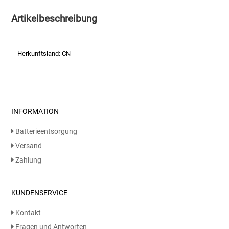
Artikelbeschreibung
Essig
Feinkost-/Fischkonserve
Herkunftsland: CN
Fertiggerichte trocken
Fruchtsaft
INFORMATION
Frühstück / Cerealien
Batterieentsorgung
Versand
Frühstück / süße Aufstriche
Zahlung
Garnierung
KUNDENSERVICE
Garten
Kontakt
Fragen und Antworten