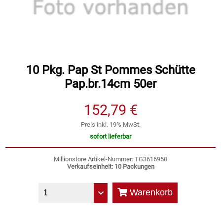
Speichermedien und Rohlinge
Bunte Palette
Spielzeug & Baby
Butter
Zubehör
Cateringzubehör
10 Pkg. Pap St Pommes Schütte
Pap.br.14cm 50er
Convenience Obst & Gemüse
152,79 €
Dekoration
Preis inkl. 19% MwSt.
sofort lieferbar
Einkochen
Millionstore Artikel-Nummer: TG3616950
Verkaufseinheit: 10 Packungen
Einwegartikel / Trinkhalme
Warenkorb
Eistee
Elektrogeräte