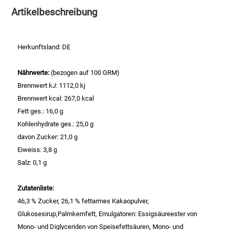
Artikelbeschreibung
Essig
Herkunftsland: DE
Feinkost-/Fischkonserve
Nährwerte:
(bezogen auf 100 GRM)
Fertiggerichte trocken
Brennwert kJ: 1112,0 kj
Brennwert kcal: 267,0 kcal
Fruchtsaft
Fett ges.: 16,0 g
Kohlenhydrate ges.: 25,0 g
Frühstück / Cerealien
davon Zucker: 21,0 g
Eiweiss: 3,8 g
Frühstück / süße Aufstriche
Salz: 0,1 g
Garnierung
Zutatenliste:
46,3 % Zucker, 26,1 % fettarmes Kakaopulver,
Garten
Glukosesirup,Palmkernfett, Emulgatoren: Essigsäureester von
Mono- und Diglyceriden von Speisefettsäuren, Mono- und