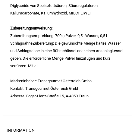
Gemüsekonserven
Diglyceride von Speisefettsäuren, Säureregulatoren:
Kaliumcarbonate, Kaliumhydroxid, MILCHEIWEI
Geschirrreiniger
Zubereitungsunweisung:
Gewürze
Zubereitungsempfehlung: 700 g Pulver, 0,5 l Wasser, 0,5 l
SchlagsahneZubereitung: Die gewünschte Menge kaltes Wasser
Gläser
und Schlagsahne in eine Rührschüssel oder einen Anschlagkessel
geben. Die erforderliche Menge Pulver hinzufügen und kurz
Haarkosmetik
verrühren. Mit ei
Haushaltshelfer
Markeninhaber: Transgourmet Österreich Gmbh
Kontakt: Transgourmet Österreich Gmbh
Haushaltsreiniger
Adresse: Egger-Lienz-Straße 15, A-4050 Traun
Isotonische / Energy / Eiskaffee
Kaffee
INFORMATION