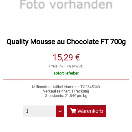
Speichermedien und Rohlinge
Bunte Palette
Spielzeug & Baby
Butter
Zubehör
Cateringzubehör
Quality Mousse au Chocolate FT 700g
15,29 €
Convenience Obst & Gemüse
Preis inkl. 7% MwSt.
Dekoration
sofort lieferbar
Einkochen
Millionstore Artikel-Nummer: TG3645363
Verkaufseinheit: 1 Packung
Grundpreis: 21,84€ pro kg
Einwegartikel / Trinkhalme
Warenkorb
Eistee
Elektrogeräte