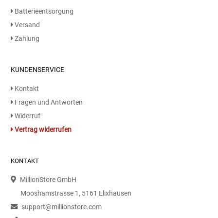
Kaffee / Tee Zubehör
Batterieentsorgung
Versand
Kakao
Zahlung
Karaffen / Krüge
KUNDENSERVICE
Kartoffelprod./Beilagen/Fruchtsalat gek.
Kontakt
Fragen und Antworten
Kartoffelprodukte
Widerruf
Vertrag widerrufen
Kau-/ Fruchtgummi/ Kindersüßware
Kerzen / Anzündhilfen
KONTAKT
MillionStore GmbH
Kochgeschirr
Mooshamstrasse 1, 5161 Elixhausen
Körperpflege
support@millionstore.com