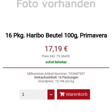
Speichermedien und Rohlinge
Bunte Palette
Spielzeug & Baby
Butter
Zubehör
Cateringzubehör
16 Pkg. Haribo Beutel 100g, Primavera
17,19 €
Convenience Obst & Gemüse
Preis inkl. 7% MwSt.
Dekoration
sofort lieferbar
Einkochen
Millionstore Artikel-Nummer: TG3687597
Verkaufseinheit: 16 Packungen
Grundpreis: 10,74€ pro kg
Einwegartikel / Trinkhalme
Warenkorb
Eistee
Elektrogeräte