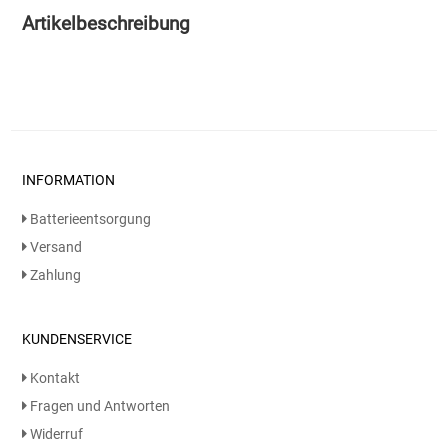
Artikelbeschreibung
Essig
Feinkost-/Fischkonserve
Fertiggerichte trocken
INFORMATION
Fruchtsaft
Batterieentsorgung
Versand
Frühstück / Cerealien
Zahlung
Frühstück / süße Aufstriche
KUNDENSERVICE
Garnierung
Kontakt
Garten
Fragen und Antworten
Widerruf