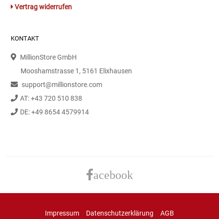
Gemüsekonserven
Vertrag widerrufen
Geschirrreiniger
KONTAKT
Gewürze
MillionStore GmbH
Mooshamstrasse 1, 5161 Elixhausen
Gläser
support@millionstore.com
AT: +43 720 510 838
Haarkosmetik
DE: +49 8654 4579914
Haushaltshelfer
Haushaltsreiniger
acebook
Isotonische / Energy / Eiskaffee
Kaffee
Impressum
Datenschutzerklärung
AGB