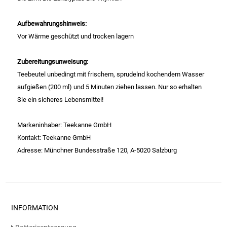
Gemüsekonserven
Aufbewahrungshinweis:
Geschirrreiniger
Vor Wärme geschützt und trocken lagern
Gewürze
Zubereitungsunweisung:
Teebeutel unbedingt mit frischem, sprudelnd kochendem Wasser
Gläser
aufgießen (200 ml) und 5 Minuten ziehen lassen. Nur so erhalten
Sie ein sicheres Lebensmittel!
Haarkosmetik
Markeninhaber: Teekanne GmbH
Haushaltshelfer
Kontakt: Teekanne GmbH
Adresse: Münchner Bundesstraße 120, A-5020 Salzburg
Haushaltsreiniger
Isotonische / Energy / Eiskaffee
INFORMATION
Kaffee