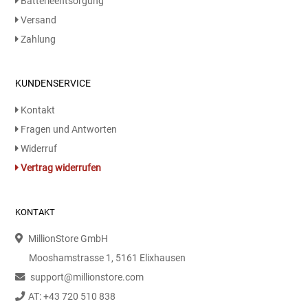
Batterieentsorgung
Kaffee / Tee Zubehör
Versand
Zahlung
Kakao
Karaffen / Krüge
KUNDENSERVICE
Kontakt
Kartoffelprod./Beilagen/Fruchtsalat gek.
Fragen und Antworten
Widerruf
Kartoffelprodukte
Vertrag widerrufen
Kau-/ Fruchtgummi/ Kindersüßware
KONTAKT
Kerzen / Anzündhilfen
MillionStore GmbH
Kochgeschirr
Mooshamstrasse 1, 5161 Elixhausen
support@millionstore.com
Körperpflege
AT: +43 720 510 838