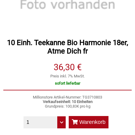
Speichermedien und Rohlinge
Bunte Palette
Spielzeug & Baby
Butter
Zubehör
Cateringzubehör
10 Einh. Teekanne Bio Harmonie 18er,
Atme Dich fr
Convenience Obst & Gemüse
36,30 €
Dekoration
Preis inkl. 7% MwSt.
sofort lieferbar
Einkochen
Millionstore Artikel-Nummer: TG3710803
Verkaufseinheit: 10 Einheiten
Einwegartikel / Trinkhalme
Grundpreis: 100,83€ pro kg
Eistee
Warenkorb
Elektrogeräte