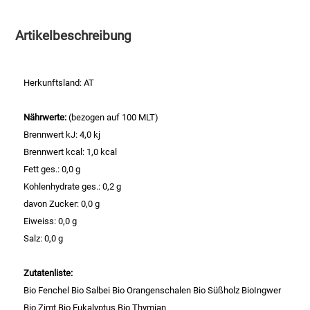
Essig
Artikelbeschreibung
Feinkost-/Fischkonserve
Herkunftsland: AT
Fertiggerichte trocken
Nährwerte:
(bezogen auf 100 MLT)
Brennwert kJ: 4,0 kj
Fruchtsaft
Brennwert kcal: 1,0 kcal
Fett ges.: 0,0 g
Frühstück / Cerealien
Kohlenhydrate ges.: 0,2 g
davon Zucker: 0,0 g
Frühstück / süße Aufstriche
Eiweiss: 0,0 g
Salz: 0,0 g
Garnierung
Zutatenliste:
Garten
Bio Fenchel Bio Salbei Bio Orangenschalen Bio Süßholz BioIngwer
Bio Zimt Bio Eukalyptus Bio Thymian