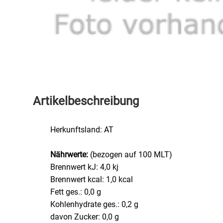
Speichermedien und Rohlinge
Bunte Palette
Spielzeug & Baby
Butter
Zubehör
Cateringzubehör
Convenience Obst & Gemüse
Artikelbeschreibung
Dekoration
Herkunftsland: AT
Einkochen
Nährwerte:
(bezogen auf 100 MLT)
Brennwert kJ: 4,0 kj
Einwegartikel / Trinkhalme
Brennwert kcal: 1,0 kcal
Fett ges.: 0,0 g
Eistee
Kohlenhydrate ges.: 0,2 g
davon Zucker: 0,0 g
Elektrogeräte