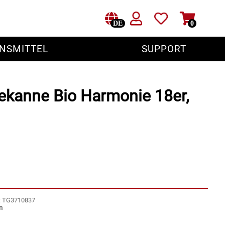
DE
0
NSMITTEL
SUPPORT
eekanne Bio Harmonie 18er,
r: TG3710837
n