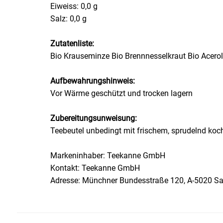
Eiweiss: 0,0 g
Salz: 0,0 g
Essig
Zutatenliste:
Feinkost-/Fischkonserve
Bio Krauseminze Bio Brennnesselkraut Bio Acerol
Fertiggerichte trocken
Aufbewahrungshinweis:
Vor Wärme geschützt und trocken lagern
Fruchtsaft
Zubereitungsunweisung:
Frühstück / Cerealien
Teebeutel unbedingt mit frischem, sprudelnd koc
Frühstück / süße Aufstriche
Markeninhaber: Teekanne GmbH
Kontakt: Teekanne GmbH
Garnierung
Adresse: Münchner Bundesstraße 120, A-5020 Sa
Garten