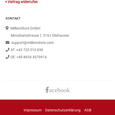
Vertrag widerrufen
Kaffee / Tee Zubehör
Kakao
KONTAKT
MillionStore GmbH
Karaffen / Krüge
Mooshamstrasse 1, 5161 Elixhausen
support@millionstore.com
Kartoffelprod./Beilagen/Fruchtsalat gek.
AT: +43 720 510 838
Kartoffelprodukte
DE: +49 8654 4579914
Kau-/ Fruchtgummi/ Kindersüßware
Kerzen / Anzündhilfen
acebook
Kochgeschirr
Körperpflege
Impressum
Datenschutzerklärung
AGB