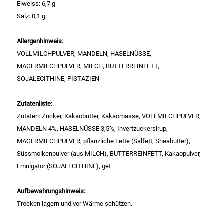
Eiweiss: 6,7 g
Salz: 0,1 g
Essig
Allergenhinweis:
Feinkost-/Fischkonserve
VOLLMILCHPULVER, MANDELN, HASELNÜSSE,
MAGERMILCHPULVER, MILCH, BUTTERREINFETT,
Fertiggerichte trocken
SOJALECITHINE, PISTAZIEN
Fruchtsaft
Zutatenliste:
Zutaten: Zucker, Kakaobutter, Kakaomasse, VOLLMILCHPULVER,
Frühstück / Cerealien
MANDELN 4%, HASELNÜSSE 3,5%, Invertzuckersirup,
MAGERMILCHPULVER, pflanzliche Fette (Salfett, Sheabutter),
Frühstück / süße Aufstriche
Süssmolkenpulver (aus MILCH), BUTTERREINFETT, Kakaopulver,
Emulgator (SOJALECITHINE), get
Garnierung
Aufbewahrungshinweis:
Garten
Trocken lagern und vor Wärme schützen.