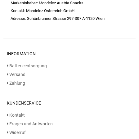
Gemüsekonserven
Markeninhaber: Mondelez Austria Snacks
Kontakt: Mondelez Österreich GmbH
Geschirrreiniger
Adresse: Schönbrunner Strasse 297-307 A-1120 Wien
Gewürze
Gläser
INFORMATION
Haarkosmetik
Batterieentsorgung
Versand
Haushaltshelfer
Zahlung
Haushaltsreiniger
KUNDENSERVICE
Isotonische / Energy / Eiskaffee
Kontakt
Fragen und Antworten
Kaffee
Widerruf