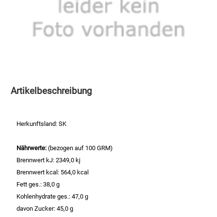
Speichermedien und Rohlinge
Bunte Palette
Spielzeug & Baby
Butter
Zubehör
Cateringzubehör
Artikelbeschreibung
Convenience Obst & Gemüse
Dekoration
Herkunftsland: SK
Einkochen
Nährwerte:
(bezogen auf 100 GRM)
Brennwert kJ: 2349,0 kj
Einwegartikel / Trinkhalme
Brennwert kcal: 564,0 kcal
Fett ges.: 38,0 g
Eistee
Kohlenhydrate ges.: 47,0 g
davon Zucker: 45,0 g
Elektrogeräte