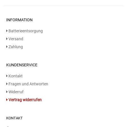
Gemüsekonserven
Geschirrreiniger
INFORMATION
Gewürze
Batterieentsorgung
Versand
Gläser
Zahlung
Haarkosmetik
KUNDENSERVICE
Haushaltshelfer
Kontakt
Fragen und Antworten
Haushaltsreiniger
Widerruf
Vertrag widerrufen
Isotonische / Energy / Eiskaffee
Kaffee
KONTAKT