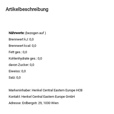
Artikelbeschreibung
Essig
Feinkost-/Fischkonserve
Nährwerte:
(bezogen auf )
Fertiggerichte trocken
Brennwert kJ: 0,0
Brennwert kcal: 0,0
Fruchtsaft
Fett ges.: 0,0
Kohlenhydrate ges.: 0,0
Frühstück / Cerealien
davon Zucker: 0,0
Eiweiss: 0,0
Frühstück / süße Aufstriche
Salz: 0,0
Garnierung
Markeninhaber: Henkel Central Eastern Europe HCB
Kontakt: Henkel Central Eastern Europe GmbH
Garten
Adresse: Erdbergstr. 29, 1030 Wien