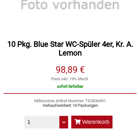
Speichermedien und Rohlinge
Bunte Palette
Spielzeug & Baby
Butter
Zubehör
Cateringzubehör
10 Pkg. Blue Star WC-Spüler 4er, Kr. A.
Lemon
Convenience Obst & Gemüse
98,89 €
Dekoration
Preis inkl. 19% MwSt.
sofort lieferbar
Einkochen
Millionstore Artikel-Nummer: TG3836491
Verkaufseinheit: 10 Packungen
Einwegartikel / Trinkhalme
Warenkorb
Eistee
Elektrogeräte