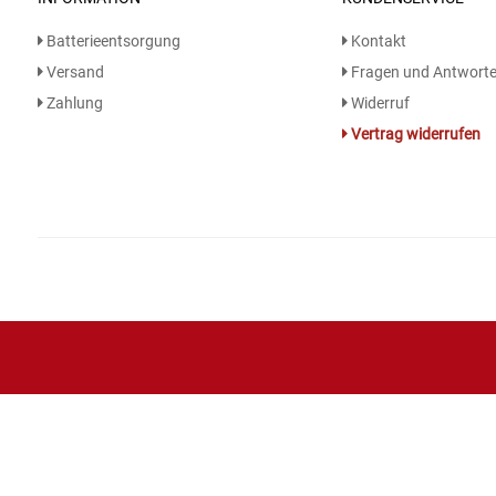
Batterieentsorgung
Kontakt
Essig
Versand
Fragen und Antwort
Zahlung
Widerruf
Feinkost-/Fischkonserve
Vertrag widerrufen
Fertiggerichte trocken
Fruchtsaft
Frühstück / Cerealien
Frühstück / süße Aufstriche
Garnierung
Garten