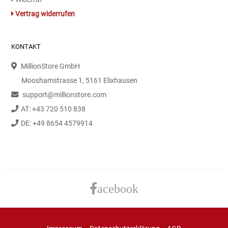
Gemüsekonserven
Vertrag widerrufen
Geschirrreiniger
KONTAKT
Gewürze
MillionStore GmbH
Gläser
Mooshamstrasse 1, 5161 Elixhausen
support@millionstore.com
Haarkosmetik
AT: +43 720 510 838
DE: +49 8654 4579914
Haushaltshelfer
Haushaltsreiniger
Isotonische / Energy / Eiskaffee
acebook
Kaffee