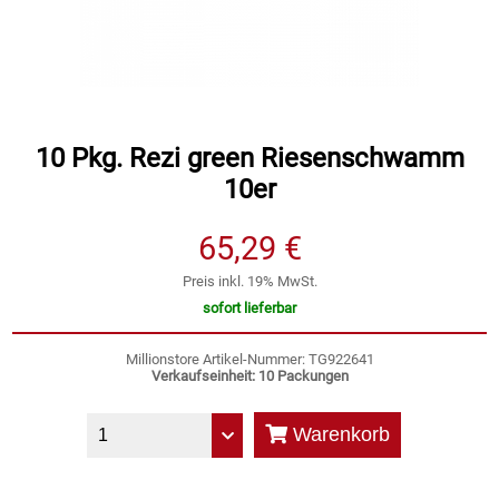
Speichermedien und Rohlinge
Bunte Palette
Spielzeug & Baby
Butter
Zubehör
Cateringzubehör
10 Pkg. Rezi green Riesenschwamm
10er
Convenience Obst & Gemüse
65,29 €
Dekoration
Preis inkl. 19% MwSt.
sofort lieferbar
Einkochen
Millionstore Artikel-Nummer: TG922641
Verkaufseinheit: 10 Packungen
Einwegartikel / Trinkhalme
Warenkorb
Eistee
Elektrogeräte