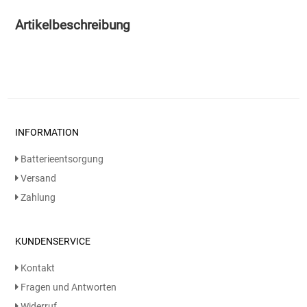
Artikelbeschreibung
Essig
Feinkost-/Fischkonserve
Fertiggerichte trocken
INFORMATION
Fruchtsaft
Batterieentsorgung
Frühstück / Cerealien
Versand
Zahlung
Frühstück / süße Aufstriche
Garnierung
KUNDENSERVICE
Kontakt
Garten
Fragen und Antworten
Widerruf