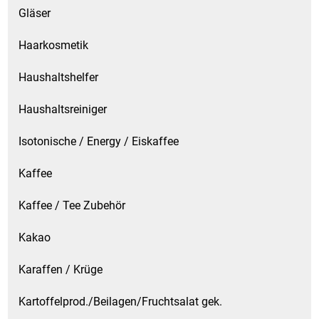
Spirituosen
Gläser
Tee
Haarkosmetik
Haushaltshelfer
Teigwaren
Haushaltsreiniger
Textilien
Isotonische / Energy / Eiskaffee
Tischbereich
Kaffee
Tischkultur
Kaffee / Tee Zubehör
Trocken-/Backfrüchte
Kakao
Verpackung- und Verbrauchsmaterial
Karaffen / Krüge
Waffeln / Kekse
Kartoffelprod./Beilagen/Fruchtsalat gek.