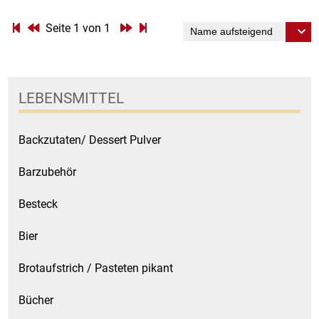
Seite 1 von 1
Essig
Feinkost-/Fischkonserve
LEBENSMITTEL
Fertiggerichte trocken
Backzutaten/ Dessert Pulver
Fruchtsaft
Barzubehör
Frühstück / Cerealien
Besteck
Frühstück / süße Aufstriche
Bier
Garnierung
Brotaufstrich / Pasteten pikant
Garten
Bücher