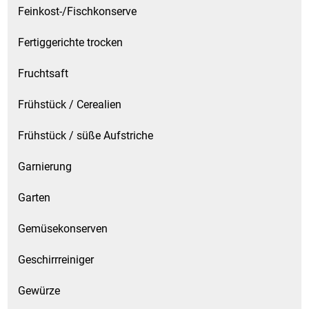
Feinkost-/Fischkonserve
Schinken
Fertiggerichte trocken
Schokolade
Fruchtsaft
Frühstück / Cerealien
Schreibwaren / Büroartikel / Kleber
Frühstück / süße Aufstriche
Sekt / Champagner / Frizzante
Garnierung
Service
Garten
Sirupe
Gemüsekonserven
Speck / Rohschinken
Geschirrreiniger
Spezialreiniger
Gewürze