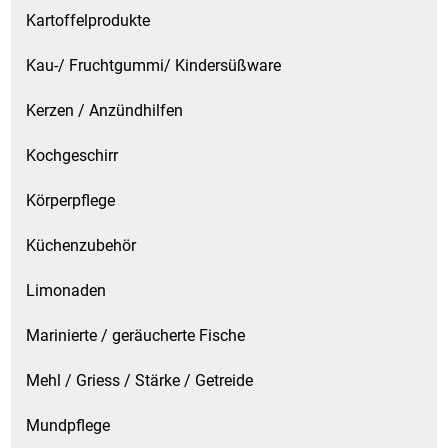
Kartoffelprodukte
Waschmittel
Kau-/ Fruchtgummi/ Kindersüßware
Wasser
Kerzen / Anzündhilfen
Wein
Kochgeschirr
Wurst
Körperpflege
Zucker / Süßstoffe
Küchenzubehör
Limonaden
Marinierte / geräucherte Fische
Mehl / Griess / Stärke / Getreide
Mundpflege