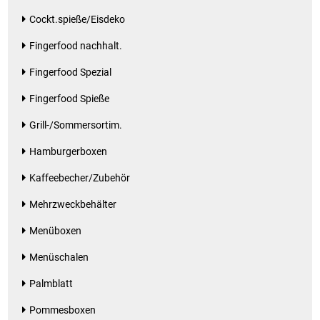
Kaffee / Tee Zubehör
Cockt.spieße/Eisdeko
Fingerfood nachhalt.
Kakao
Fingerfood Spezial
Karaffen / Krüge
Fingerfood Spieße
Kartoffelprod./Beilagen/Fruchtsalat gek.
Grill-/Sommersortim.
Hamburgerboxen
Kartoffelprodukte
Kaffeebecher/Zubehör
Kau-/ Fruchtgummi/ Kindersüßware
Mehrzweckbehälter
Kerzen / Anzündhilfen
Menüboxen
Menüschalen
Kochgeschirr
Palmblatt
Körperpflege
Pommesboxen