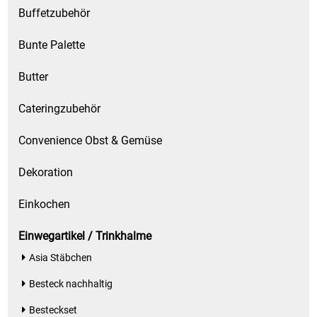
Gemüsekonserven
Buffetzubehör
Geschirrreiniger
Bunte Palette
Gewürze
Butter
Cateringzubehör
Gläser
Convenience Obst & Gemüse
Haarkosmetik
Dekoration
Haushaltshelfer
Einkochen
Haushaltsreiniger
Einwegartikel / Trinkhalme
Isotonische / Energy / Eiskaffee
Asia Stäbchen
Besteck nachhaltig
Kaffee
Besteckset