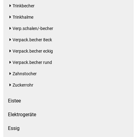
Trinkbecher
Patisserie
Trinkhalme
Pikante Snacks
Verp.schalen/-becher
Verpack.becher 8eck
Porzellan
Verpack.becher eckig
POS Material Trinkwerk
Verpack.becher rund
Zahnstocher
Profisortiment
Zuckerrohr
Reinigungshilfsmittel
Eistee
Reis / Hülsenfrüchte
Elektrogeräte
Salz
Essig
Sauergemüse