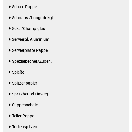
Schale Pappe
Küchenzubehör
Schnaps-/Longdrinkgl
Limonaden
Sekt-/Champ.glas
Marinierte / geräucherte Fische
Servierpl. Aluminium
Servierplatte Pappe
Mehl / Griess / Stärke / Getreide
Spezialbecher/Zubeh.
Mundpflege
Spieße
Obst
Spitzenpapier
Spritzbeutel Einweg
Obstkonserven
Suppenschale
Öle
Teller Pappe
Tortenspitzen
Papier / Hygiene