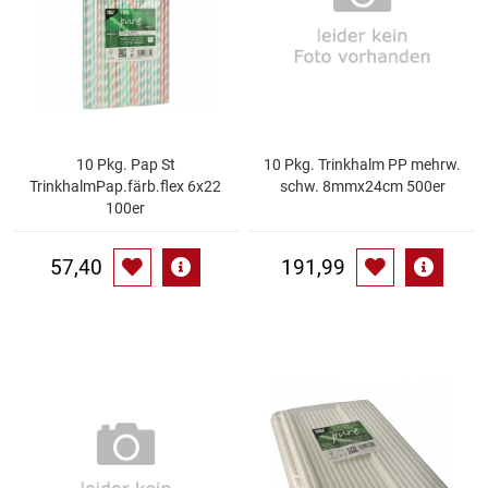
Gemüsekonserven
Geschirrreiniger
Gewürze
10 Pkg. Pap St
10 Pkg. Trinkhalm PP mehrw.
Gläser
TrinkhalmPap.färb.flex 6x22
schw. 8mmx24cm 500er
100er
Haarkosmetik
57,40
191,99
Haushaltshelfer
Haushaltsreiniger
Isotonische / Energy / Eiskaffee
Kaffee