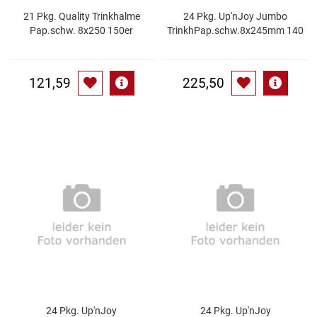
21 Pkg. Quality Trinkhalme
24 Pkg. Up'nJoy Jumbo
Pap.schw. 8x250 150er
TrinkhPap.schw.8x245mm 140
Schinken
Schokolade
121,59
225,50
Schreibwaren / Büroartikel / Kleber
Sekt / Champagner / Frizzante
Service
Sirupe
Speck / Rohschinken
Spezialreiniger
24 Pkg. Up'nJoy
24 Pkg. Up'nJoy