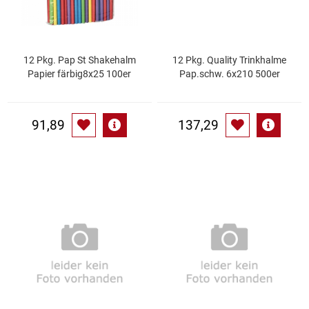
Küchenzubehör
Limonaden
12 Pkg. Pap St Shakehalm
12 Pkg. Quality Trinkhalme
Papier färbig8x25 100er
Pap.schw. 6x210 500er
Marinierte / geräucherte Fische
91,89
137,29
Mehl / Griess / Stärke / Getreide
Mundpflege
Obst
Obstkonserven
Öle
Papier / Hygiene