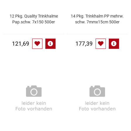
Patisserie
12 Pkg. Quality Trinkhalme
14 Pkg. Trinkhalm PP mehrw.
Pap.schw. 7x150 500er
schw. 7mmx15cm 500er
Pikante Snacks
Porzellan
121,69
177,39
POS Material Trinkwerk
Profisortiment
Reinigungshilfsmittel
Reis / Hülsenfrüchte
Salz
Sauergemüse