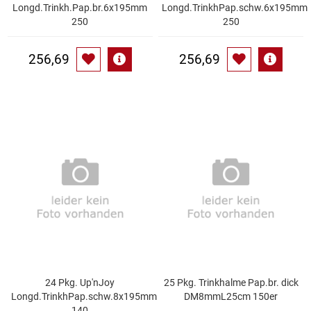
Spirituosen
Longd.Trinkh.Pap.br.6x195mm
Longd.TrinkhPap.schw.6x195mm
250
250
Tee
256,69
256,69
Teigwaren
Textilien
Tischbereich
Tischkultur
Trocken-/Backfrüchte
Verpackung- und Verbrauchsmaterial
24 Pkg. Up'nJoy
25 Pkg. Trinkhalme Pap.br. dick
Waffeln / Kekse
Longd.TrinkhPap.schw.8x195mm
DM8mmL25cm 150er
140