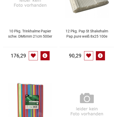
Kaffee / Tee Zubehör
Kakao
Karaffen / Krüge
10 Pkg. Trinkhalme Papier
12 Pkg. Pap St Shakehalm
schw. DM6mm 21cm 500er
Pap.pure weiß 8x25 100e
Kartoffelprod./Beilagen/Fruchtsalat gek.
176,29
90,29
Kartoffelprodukte
Kau-/ Fruchtgummi/ Kindersüßware
Kerzen / Anzündhilfen
Kochgeschirr
Körperpflege