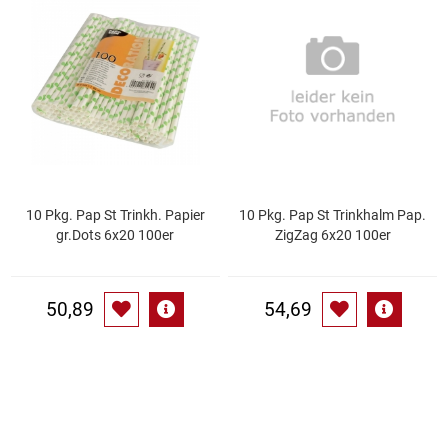
Speichermedien und Rohlinge
Bunte Palette
Spielzeug & Baby
Butter
Zubehör
Cateringzubehör
Convenience Obst & Gemüse
10 Pkg. Pap St Trinkh. Papier
10 Pkg. Pap St Trinkhalm Pap.
gr.Dots 6x20 100er
ZigZag 6x20 100er
Dekoration
Einkochen
50,89
54,69
Einwegartikel / Trinkhalme
Eistee
Elektrogeräte