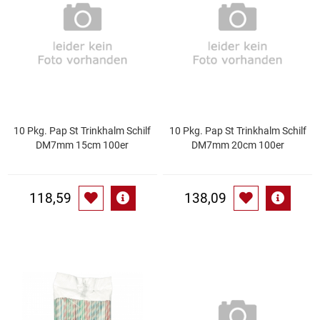
Essig
Feinkost-/Fischkonserve
Fertiggerichte trocken
10 Pkg. Pap St Trinkhalm Schilf
10 Pkg. Pap St Trinkhalm Schilf
Fruchtsaft
DM7mm 15cm 100er
DM7mm 20cm 100er
Frühstück / Cerealien
118,59
138,09
Frühstück / süße Aufstriche
Garnierung
Garten