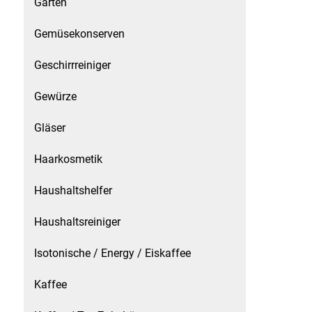
Garten
Patisserie
Gemüsekonserven
Pikante Snacks
Geschirrreiniger
Gewürze
Porzellan
Gläser
POS Material Trinkwerk
Haarkosmetik
Profisortiment
Haushaltshelfer
Reinigungshilfsmittel
Haushaltsreiniger
Reis / Hülsenfrüchte
Isotonische / Energy / Eiskaffee
Salz
Kaffee
Sauergemüse