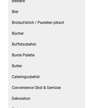
Besteck
Speichermedien und Rohlinge
Bunte Palette
Bier
Spielzeug & Baby
Butter
Brotaufstrich / Pasteten pikant
Zubehör
Cateringzubehör
Bücher
Buffetzubehör
Convenience Obst & Gemüse
Bunte Palette
Dekoration
Butter
Einkochen
Cateringzubehör
Einwegartikel / Trinkhalme
Convenience Obst & Gemüse
Eistee
Dekoration
Elektrogeräte