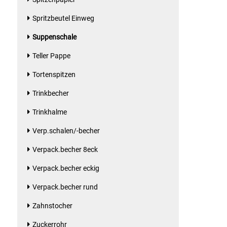
Kaffee / Tee Zubehör
Spritzbeutel Einweg
Kakao
Suppenschale
Teller Pappe
Karaffen / Krüge
Tortenspitzen
Kartoffelprod./Beilagen/Fruchtsalat gek.
Trinkbecher
Kartoffelprodukte
Trinkhalme
Verp.schalen/-becher
Kau-/ Fruchtgummi/ Kindersüßware
Verpack.becher 8eck
Kerzen / Anzündhilfen
Verpack.becher eckig
Verpack.becher rund
Kochgeschirr
Zahnstocher
Körperpflege
Zuckerrohr