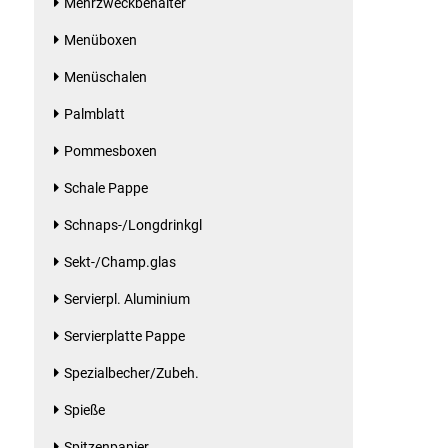
Mehrzweckbehälter
Gemüsekonserven
Menüboxen
Geschirrreiniger
Menüschalen
Gewürze
Palmblatt
Pommesboxen
Gläser
Schale Pappe
Haarkosmetik
Schnaps-/Longdrinkgl
Haushaltshelfer
Sekt-/Champ.glas
Servierpl. Aluminium
Haushaltsreiniger
Servierplatte Pappe
Isotonische / Energy / Eiskaffee
Spezialbecher/Zubeh.
Spieße
Kaffee
Spitzenpapier