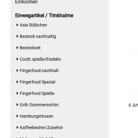
Einkochen
Essig
Einwegartikel / Trinkhalme
Asia Stäbchen
Feinkost-/Fischkonserve
Besteck nachhaltig
Fertiggerichte trocken
Besteckset
Cockt.spieße/Eisdeko
Fruchtsaft
Fingerfood nachhalt.
Frühstück / Cerealien
Fingerfood Spezial
Frühstück / süße Aufstriche
Fingerfood Spieße
6 Ar
Grill-/Sommersortim.
Garnierung
Hamburgerboxen
Garten
Kaffeebecher/Zubehör