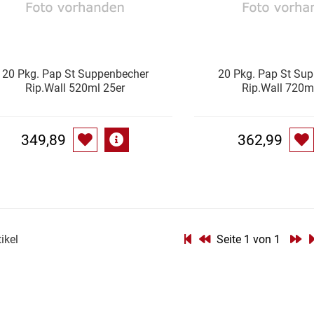
20 Pkg. Pap St Suppenbecher
20 Pkg. Pap St Su
Rip.Wall 520ml 25er
Rip.Wall 720m
349,89
362,99
tikel
Seite 1 von 1