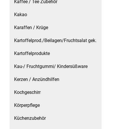
Kaffee / Tee Zubehör
Schinken
Kakao
Karaffen / Krüge
Schokolade
Kartoffelprod./Beilagen/Fruchtsalat gek.
Schreibwaren / Büroartikel / Kleber
Kartoffelprodukte
Sekt / Champagner / Frizzante
Kau-/ Fruchtgummi/ Kindersüßware
Service
Kerzen / Anzündhilfen
Sirupe
Kochgeschirr
Speck / Rohschinken
Körperpflege
Spezialreiniger
Küchenzubehör