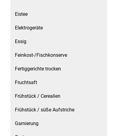
Küchenzubehör
Eistee
Limonaden
Elektrogeräte
Marinierte / geräucherte Fische
Essig
Mehl / Griess / Stärke / Getreide
Feinkost-/Fischkonserve
Fertiggerichte trocken
Mundpflege
Fruchtsaft
Obst
Frühstück / Cerealien
Obstkonserven
Frühstück / süße Aufstriche
Öle
Garnierung
Papier / Hygiene