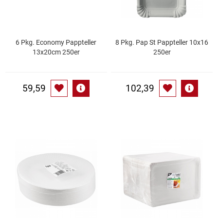
Küchenzubehör
Limonaden
6 Pkg. Economy Pappteller
8 Pkg. Pap St Pappteller 10x16
13x20cm 250er
250er
Marinierte / geräucherte Fische
59,59
102,39
Mehl / Griess / Stärke / Getreide
Mundpflege
Obst
Obstkonserven
Öle
Papier / Hygiene