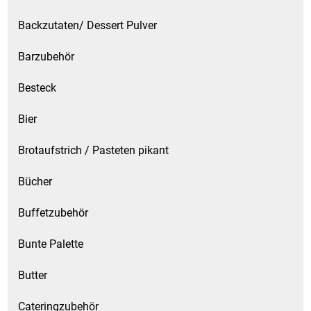
Backzutaten/ Dessert Pulver
Schinken
Barzubehör
Schokolade
Besteck
Schreibwaren / Büroartikel / Kleber
Bier
Sekt / Champagner / Frizzante
Brotaufstrich / Pasteten pikant
Service
Bücher
Sirupe
Buffetzubehör
Bunte Palette
Speck / Rohschinken
Butter
Spezialreiniger
Cateringzubehör