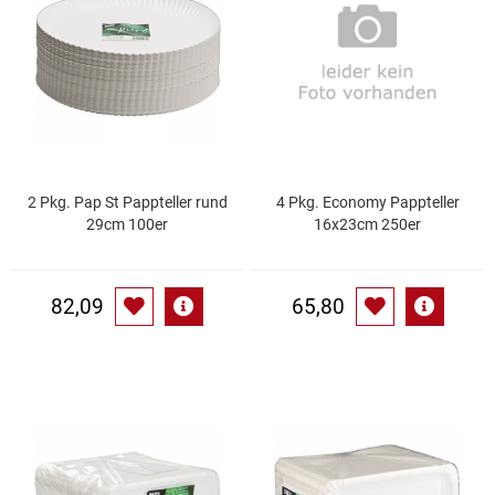
Essig
Feinkost-/Fischkonserve
Fertiggerichte trocken
2 Pkg. Pap St Pappteller rund
4 Pkg. Economy Pappteller
Fruchtsaft
29cm 100er
16x23cm 250er
Frühstück / Cerealien
82,09
65,80
Frühstück / süße Aufstriche
Garnierung
Garten