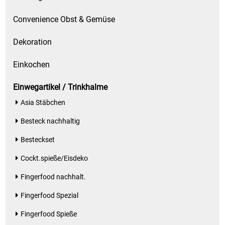
Spirituosen
Convenience Obst & Gemüse
Tee
Dekoration
Teigwaren
Einkochen
Textilien
Einwegartikel / Trinkhalme
Asia Stäbchen
Tischbereich
Besteck nachhaltig
Tischkultur
Besteckset
Trocken-/Backfrüchte
Cockt.spieße/Eisdeko
Fingerfood nachhalt.
Verpackung- und Verbrauchsmaterial
Fingerfood Spezial
Waffeln / Kekse
Fingerfood Spieße