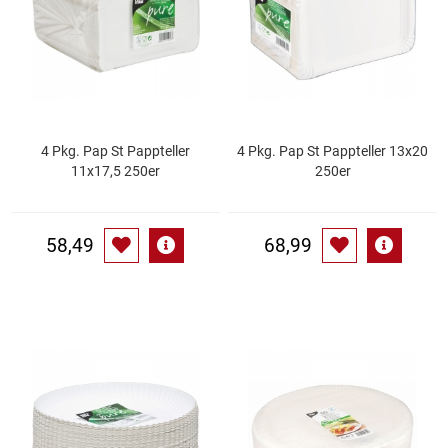
Gemüsekonserven
Geschirrreiniger
Gewürze
4 Pkg. Pap St Pappteller
4 Pkg. Pap St Pappteller 13x20
Gläser
11x17,5 250er
250er
Haarkosmetik
58,49
68,99
Haushaltshelfer
Haushaltsreiniger
Isotonische / Energy / Eiskaffee
Kaffee