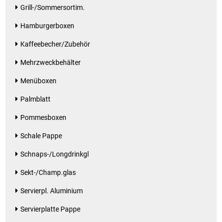
Grill-/Sommersortim.
Waschmittel
Hamburgerboxen
Wasser
Kaffeebecher/Zubehör
Wein
Mehrzweckbehälter
Menüboxen
Wurst
Palmblatt
Zucker / Süßstoffe
Pommesboxen
Schale Pappe
Schnaps-/Longdrinkgl
Sekt-/Champ.glas
Servierpl. Aluminium
Servierplatte Pappe