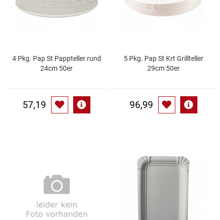
Kaffee / Tee Zubehör
Kakao
Karaffen / Krüge
4 Pkg. Pap St Pappteller rund
5 Pkg. Pap St Krt Grillteller
24cm 50er
29cm 50er
Kartoffelprod./Beilagen/Fruchtsalat gek.
57,19
96,99
Kartoffelprodukte
Kau-/ Fruchtgummi/ Kindersüßware
Kerzen / Anzündhilfen
Kochgeschirr
Körperpflege