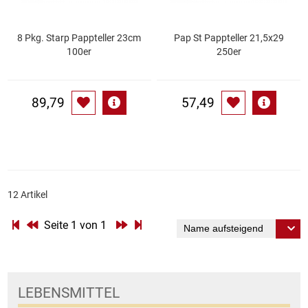
Patisserie
8 Pkg. Starp Pappteller 23cm
Pap St Pappteller 21,5x29
100er
250er
Pikante Snacks
Porzellan
89,79
57,49
POS Material Trinkwerk
Profisortiment
12 Artikel
Reinigungshilfsmittel
Seite 1 von 1
Reis / Hülsenfrüchte
Salz
LEBENSMITTEL
Sauergemüse