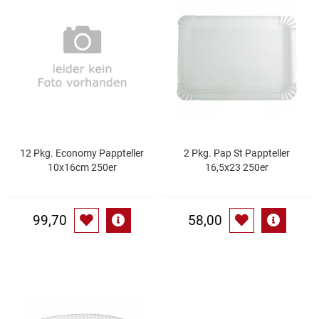
Speichermedien und Rohlinge
Bunte Palette
Spielzeug & Baby
Butter
Zubehör
Cateringzubehör
Convenience Obst & Gemüse
12 Pkg. Economy Pappteller
2 Pkg. Pap St Pappteller
10x16cm 250er
16,5x23 250er
Dekoration
Einkochen
99,70
58,00
Einwegartikel / Trinkhalme
Eistee
Elektrogeräte