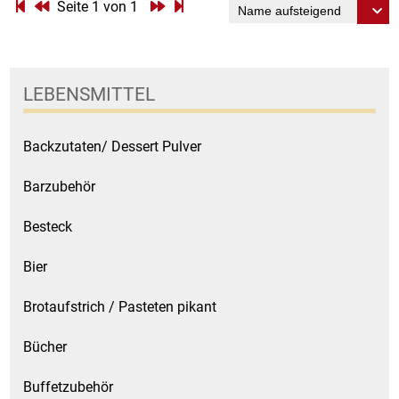
Gemüsekonserven
Seite 1 von 1
Geschirrreiniger
LEBENSMITTEL
Gewürze
Gläser
Backzutaten/ Dessert Pulver
Barzubehör
Haarkosmetik
Besteck
Haushaltshelfer
Bier
Haushaltsreiniger
Brotaufstrich / Pasteten pikant
Isotonische / Energy / Eiskaffee
Bücher
Kaffee
Buffetzubehör