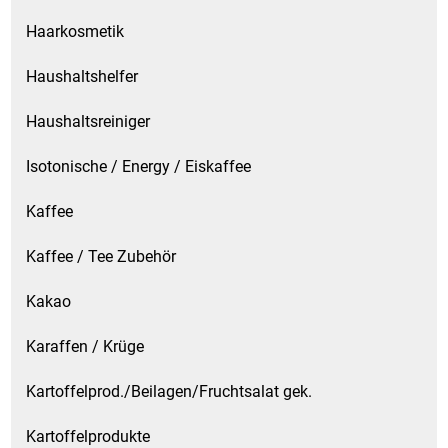
Waschmittel
Haarkosmetik
Wasser
Haushaltshelfer
Haushaltsreiniger
Wein
Isotonische / Energy / Eiskaffee
Wurst
Kaffee
Zucker / Süßstoffe
Kaffee / Tee Zubehör
Kakao
Karaffen / Krüge
Kartoffelprod./Beilagen/Fruchtsalat gek.
Kartoffelprodukte