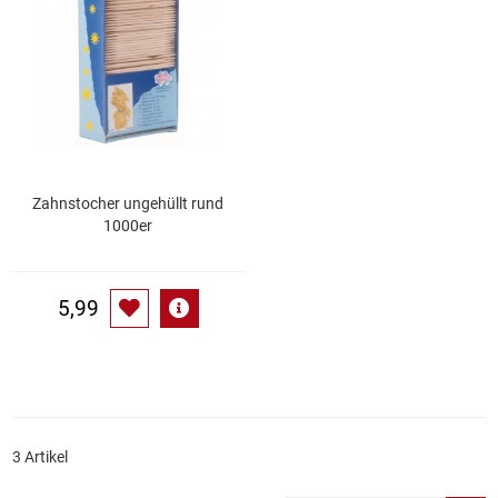
Essig
Feinkost-/Fischkonserve
Fertiggerichte trocken
Zahnstocher ungehüllt rund
Fruchtsaft
1000er
Frühstück / Cerealien
5,99
Frühstück / süße Aufstriche
Garnierung
Garten
3 Artikel