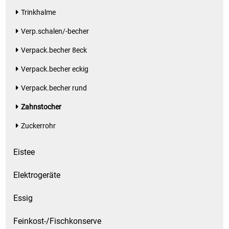
Trinkhalme
Schinken
Verp.schalen/-becher
Verpack.becher 8eck
Schokolade
Verpack.becher eckig
Schreibwaren / Büroartikel / Kleber
Verpack.becher rund
Sekt / Champagner / Frizzante
Zahnstocher
Zuckerrohr
Service
Eistee
Sirupe
Elektrogeräte
Speck / Rohschinken
Essig
Spezialreiniger
Feinkost-/Fischkonserve