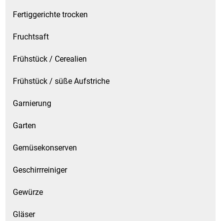
Spirituosen
Fertiggerichte trocken
Tee
Fruchtsaft
Teigwaren
Frühstück / Cerealien
Textilien
Frühstück / süße Aufstriche
Garnierung
Tischbereich
Garten
Tischkultur
Gemüsekonserven
Trocken-/Backfrüchte
Geschirrreiniger
Verpackung- und Verbrauchsmaterial
Gewürze
Waffeln / Kekse
Gläser