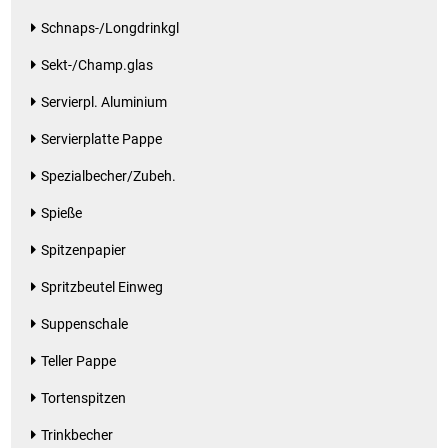
Schnaps-/Longdrinkgl
Patisserie
Sekt-/Champ.glas
Pikante Snacks
Servierpl. Aluminium
Servierplatte Pappe
Porzellan
Spezialbecher/Zubeh.
POS Material Trinkwerk
Spieße
Profisortiment
Spitzenpapier
Spritzbeutel Einweg
Reinigungshilfsmittel
Suppenschale
Reis / Hülsenfrüchte
Teller Pappe
Salz
Tortenspitzen
Trinkbecher
Sauergemüse