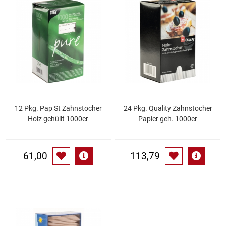
Speichermedien und Rohlinge
Bunte Palette
Spielzeug & Baby
Butter
Zubehör
Cateringzubehör
Convenience Obst & Gemüse
12 Pkg. Pap St Zahnstocher
24 Pkg. Quality Zahnstocher
Holz gehüllt 1000er
Papier geh. 1000er
Dekoration
Einkochen
61,00
113,79
Einwegartikel / Trinkhalme
Eistee
Elektrogeräte