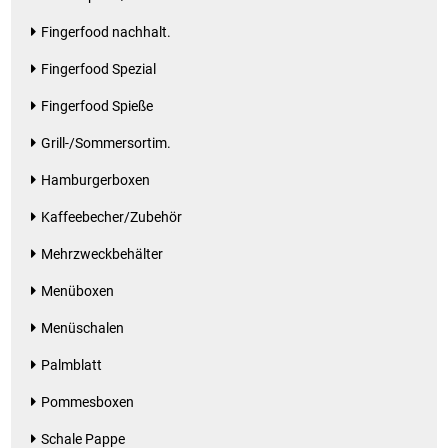
Küchenzubehör
Fingerfood nachhalt.
Fingerfood Spezial
Limonaden
Fingerfood Spieße
Marinierte / geräucherte Fische
Grill-/Sommersortim.
Mehl / Griess / Stärke / Getreide
Hamburgerboxen
Kaffeebecher/Zubehör
Mundpflege
Mehrzweckbehälter
Obst
Menüboxen
Menüschalen
Obstkonserven
Palmblatt
Öle
Pommesboxen
Papier / Hygiene
Schale Pappe