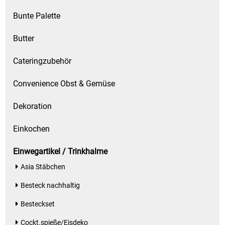
Kaffee / Tee Zubehör
Bunte Palette
Kakao
Butter
Karaffen / Krüge
Cateringzubehör
Convenience Obst & Gemüse
Kartoffelprod./Beilagen/Fruchtsalat gek.
Dekoration
Kartoffelprodukte
Einkochen
Kau-/ Fruchtgummi/ Kindersüßware
Einwegartikel / Trinkhalme
Kerzen / Anzündhilfen
Asia Stäbchen
Besteck nachhaltig
Kochgeschirr
Besteckset
Körperpflege
Cockt.spieße/Eisdeko