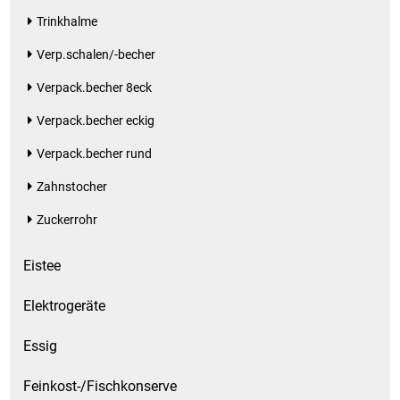
Trinkhalme
Schinken
Verp.schalen/-becher
Verpack.becher 8eck
Schokolade
Verpack.becher eckig
Schreibwaren / Büroartikel / Kleber
Verpack.becher rund
Sekt / Champagner / Frizzante
Zahnstocher
Zuckerrohr
Service
Eistee
Sirupe
Elektrogeräte
Speck / Rohschinken
Essig
Spezialreiniger
Feinkost-/Fischkonserve