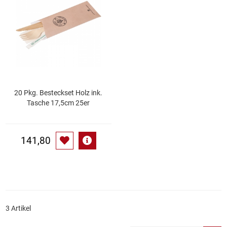
Essig
Feinkost-/Fischkonserve
Fertiggerichte trocken
20 Pkg. Besteckset Holz ink.
Fruchtsaft
Tasche 17,5cm 25er
Frühstück / Cerealien
141,80
Frühstück / süße Aufstriche
Garnierung
Garten
3 Artikel