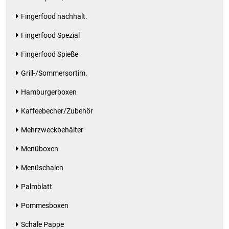
Küchenzubehör
Fingerfood nachhalt.
Fingerfood Spezial
Limonaden
Fingerfood Spieße
Marinierte / geräucherte Fische
Grill-/Sommersortim.
Mehl / Griess / Stärke / Getreide
Hamburgerboxen
Kaffeebecher/Zubehör
Mundpflege
Mehrzweckbehälter
Obst
Menüboxen
Menüschalen
Obstkonserven
Palmblatt
Öle
Pommesboxen
Papier / Hygiene
Schale Pappe