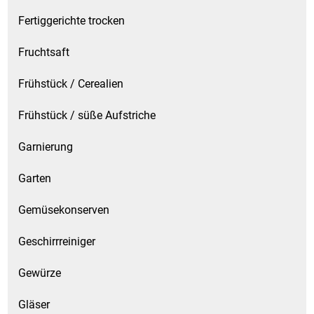
Spirituosen
Fertiggerichte trocken
Tee
Fruchtsaft
Teigwaren
Frühstück / Cerealien
Textilien
Frühstück / süße Aufstriche
Garnierung
Tischbereich
Garten
Tischkultur
Gemüsekonserven
Trocken-/Backfrüchte
Geschirrreiniger
Verpackung- und Verbrauchsmaterial
Gewürze
Waffeln / Kekse
Gläser