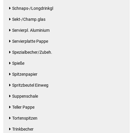
Schnaps-/Longdrinkgl
Patisserie
Sekt-/Champ.glas
Pikante Snacks
Servierpl. Aluminium
Servierplatte Pappe
Porzellan
Spezialbecher/Zubeh.
POS Material Trinkwerk
Spieße
Profisortiment
Spitzenpapier
Spritzbeutel Einweg
Reinigungshilfsmittel
Suppenschale
Reis / Hülsenfrüchte
Teller Pappe
Salz
Tortenspitzen
Trinkbecher
Sauergemüse