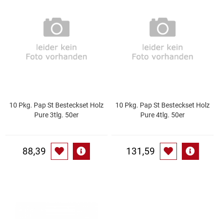
Speichermedien und Rohlinge
Bunte Palette
Spielzeug & Baby
Butter
Zubehör
Cateringzubehör
Convenience Obst & Gemüse
10 Pkg. Pap St Besteckset Holz
10 Pkg. Pap St Besteckset Holz
Pure 3tlg. 50er
Pure 4tlg. 50er
Dekoration
Einkochen
88,39
131,59
Einwegartikel / Trinkhalme
Eistee
Elektrogeräte