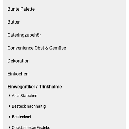
Kaffee / Tee Zubehör
Bunte Palette
Kakao
Butter
Karaffen / Krüge
Cateringzubehör
Convenience Obst & Gemüse
Kartoffelprod./Beilagen/Fruchtsalat gek.
Dekoration
Kartoffelprodukte
Einkochen
Kau-/ Fruchtgummi/ Kindersüßware
Einwegartikel / Trinkhalme
Kerzen / Anzündhilfen
Asia Stäbchen
Besteck nachhaltig
Kochgeschirr
Besteckset
Körperpflege
Cockt.spieße/Eisdeko