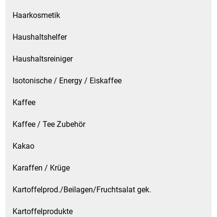
Waschmittel
Haarkosmetik
Wasser
Haushaltshelfer
Haushaltsreiniger
Wein
Isotonische / Energy / Eiskaffee
Wurst
Kaffee
Zucker / Süßstoffe
Kaffee / Tee Zubehör
Kakao
Karaffen / Krüge
Kartoffelprod./Beilagen/Fruchtsalat gek.
Kartoffelprodukte