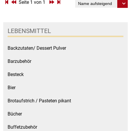
Gemüsekonserven
Seite 1 von 1
Geschirrreiniger
LEBENSMITTEL
Gewürze
Gläser
Backzutaten/ Dessert Pulver
Barzubehör
Haarkosmetik
Besteck
Haushaltshelfer
Bier
Haushaltsreiniger
Brotaufstrich / Pasteten pikant
Isotonische / Energy / Eiskaffee
Bücher
Kaffee
Buffetzubehör