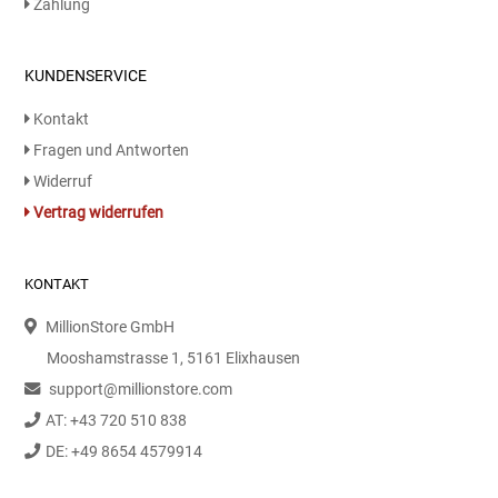
Zahlung
Speichermedien und Rohlinge
Bunte Palette
KUNDENSERVICE
Spielzeug & Baby
Butter
Kontakt
Fragen und Antworten
Zubehör
Cateringzubehör
Widerruf
Convenience Obst & Gemüse
Vertrag widerrufen
Dekoration
KONTAKT
Einkochen
MillionStore GmbH
Mooshamstrasse 1, 5161 Elixhausen
Einwegartikel / Trinkhalme
support@millionstore.com
AT: +43 720 510 838
Eistee
DE: +49 8654 4579914
Elektrogeräte