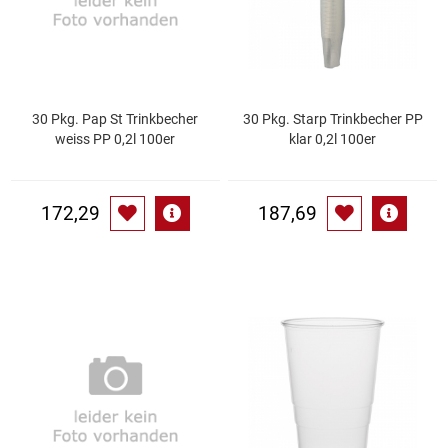
Kaffee / Tee Zubehör
Kakao
Karaffen / Krüge
30 Pkg. Pap St Trinkbecher
30 Pkg. Starp Trinkbecher PP
weiss PP 0,2l 100er
klar 0,2l 100er
Kartoffelprod./Beilagen/Fruchtsalat gek.
172,29
187,69
Kartoffelprodukte
Kau-/ Fruchtgummi/ Kindersüßware
Kerzen / Anzündhilfen
Kochgeschirr
Körperpflege