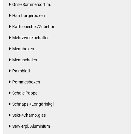
Grill-/Sommersortim.
Waschmittel
Hamburgerboxen
Wasser
Kaffeebecher/Zubehör
Wein
Mehrzweckbehälter
Menüboxen
Wurst
Menüschalen
Zucker / Süßstoffe
Palmblatt
Pommesboxen
Schale Pappe
Schnaps-/Longdrinkgl
Sekt-/Champ.glas
Servierpl. Aluminium