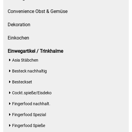
Spirituosen
Convenience Obst & Gemüse
Tee
Dekoration
Teigwaren
Einkochen
Textilien
Einwegartikel / Trinkhalme
Asia Stäbchen
Tischbereich
Besteck nachhaltig
Tischkultur
Besteckset
Trocken-/Backfrüchte
Cockt.spieße/Eisdeko
Fingerfood nachhalt.
Verpackung- und Verbrauchsmaterial
Fingerfood Spezial
Waffeln / Kekse
Fingerfood Spieße