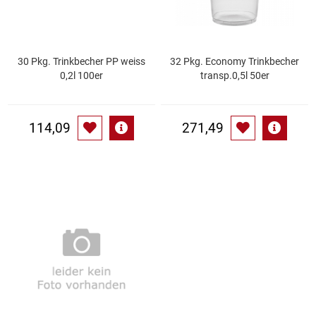
Küchenzubehör
Limonaden
30 Pkg. Trinkbecher PP weiss
32 Pkg. Economy Trinkbecher
0,2l 100er
transp.0,5l 50er
Marinierte / geräucherte Fische
114,09
271,49
Mehl / Griess / Stärke / Getreide
Mundpflege
Obst
Obstkonserven
Öle
Papier / Hygiene