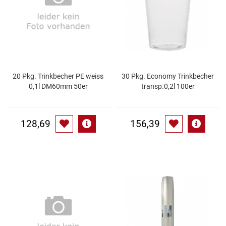
Gemüsekonserven
Geschirrreiniger
Gewürze
20 Pkg. Trinkbecher PE weiss
30 Pkg. Economy Trinkbecher
Gläser
0,1l DM60mm 50er
transp.0,2l 100er
Haarkosmetik
128,69
156,39
Haushaltshelfer
Haushaltsreiniger
Isotonische / Energy / Eiskaffee
Kaffee