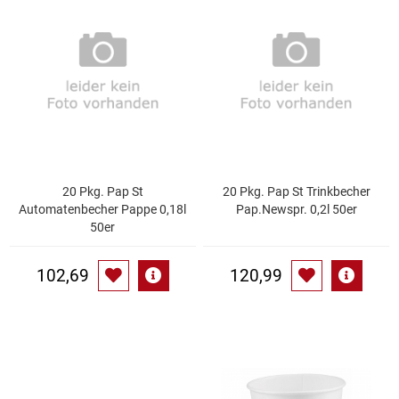
Speichermedien und Rohlinge
Bunte Palette
Spielzeug & Baby
Butter
Zubehör
Cateringzubehör
Convenience Obst & Gemüse
20 Pkg. Pap St
20 Pkg. Pap St Trinkbecher
Automatenbecher Pappe 0,18l
Pap.Newspr. 0,2l 50er
Dekoration
50er
Einkochen
102,69
120,99
Einwegartikel / Trinkhalme
Eistee
Elektrogeräte