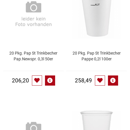
Essig
Feinkost-/Fischkonserve
Fertiggerichte trocken
20 Pkg. Pap St Trinkbecher
20 Pkg. Pap St Trinkbecher
Fruchtsaft
Pap.Newspr. 0,3l 50er
Pappe 0,2l 100er
Frühstück / Cerealien
206,20
258,49
Frühstück / süße Aufstriche
Garnierung
Garten