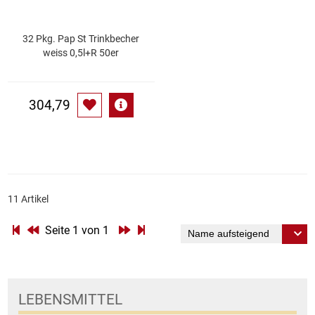
Patisserie
32 Pkg. Pap St Trinkbecher
weiss 0,5l+R 50er
Pikante Snacks
Porzellan
304,79
POS Material Trinkwerk
Profisortiment
11 Artikel
Reinigungshilfsmittel
Seite 1 von 1
Reis / Hülsenfrüchte
Salz
LEBENSMITTEL
Sauergemüse