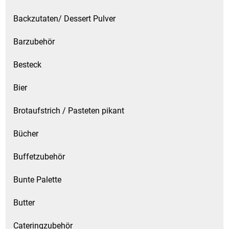
Backzutaten/ Dessert Pulver
Schinken
Barzubehör
Schokolade
Besteck
Schreibwaren / Büroartikel / Kleber
Bier
Sekt / Champagner / Frizzante
Brotaufstrich / Pasteten pikant
Service
Bücher
Sirupe
Buffetzubehör
Bunte Palette
Speck / Rohschinken
Butter
Spezialreiniger
Cateringzubehör