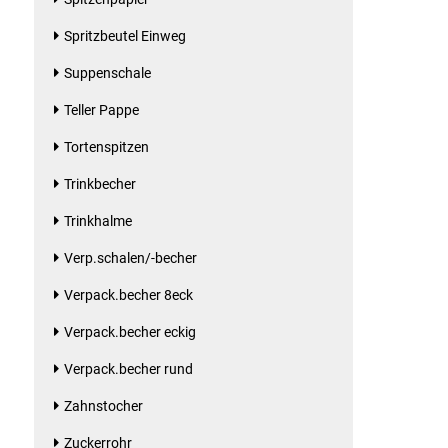
Kaffee / Tee Zubehör
Spritzbeutel Einweg
Kakao
Suppenschale
Teller Pappe
Karaffen / Krüge
Tortenspitzen
Kartoffelprod./Beilagen/Fruchtsalat gek.
Trinkbecher
Kartoffelprodukte
Trinkhalme
Verp.schalen/-becher
Kau-/ Fruchtgummi/ Kindersüßware
Verpack.becher 8eck
Kerzen / Anzündhilfen
Verpack.becher eckig
Verpack.becher rund
Kochgeschirr
Zahnstocher
Körperpflege
Zuckerrohr