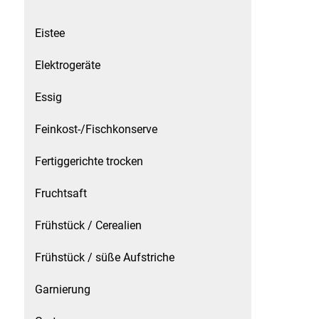
Küchenzubehör
Eistee
Limonaden
Elektrogeräte
Marinierte / geräucherte Fische
Essig
Mehl / Griess / Stärke / Getreide
Feinkost-/Fischkonserve
Fertiggerichte trocken
Mundpflege
Fruchtsaft
Obst
Frühstück / Cerealien
Obstkonserven
Frühstück / süße Aufstriche
Öle
Garnierung
Papier / Hygiene