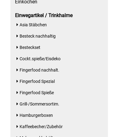
Einkochen
Essig
Einwegartikel / Trinkhalme
Asia Stäbchen
Feinkost-/Fischkonserve
Besteck nachhaltig
Fertiggerichte trocken
Besteckset
Cockt.spieße/Eisdeko
Fruchtsaft
Fingerfood nachhalt.
Frühstück / Cerealien
Fingerfood Spezial
Frühstück / süße Aufstriche
Fingerfood Spieße
Grill-/Sommersortim.
Garnierung
Hamburgerboxen
Garten
Kaffeebecher/Zubehör