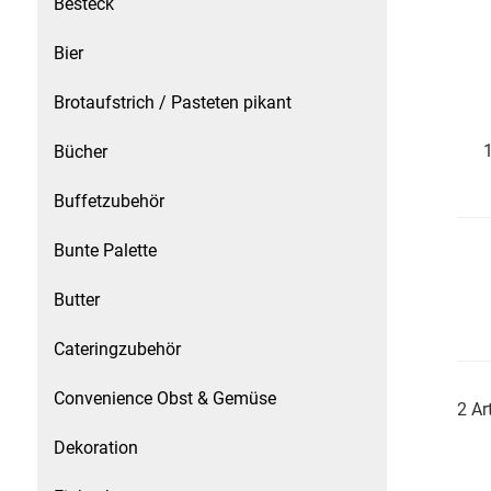
Besteck
Speichermedien und Rohlinge
Bunte Palette
Bier
Spielzeug & Baby
Butter
Brotaufstrich / Pasteten pikant
Zubehör
Cateringzubehör
Bücher
Buffetzubehör
Convenience Obst & Gemüse
Bunte Palette
Dekoration
Butter
Einkochen
Cateringzubehör
Einwegartikel / Trinkhalme
Convenience Obst & Gemüse
2 Ar
Eistee
Dekoration
Elektrogeräte