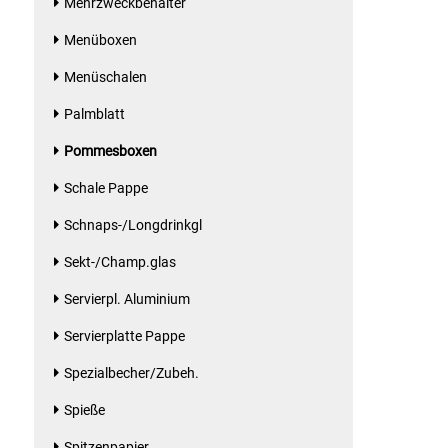
Mehrzweckbehälter
Gemüsekonserven
Menüboxen
Geschirrreiniger
Menüschalen
Gewürze
Palmblatt
Pommesboxen
Gläser
Schale Pappe
Haarkosmetik
Schnaps-/Longdrinkgl
Haushaltshelfer
Sekt-/Champ.glas
Servierpl. Aluminium
Haushaltsreiniger
Servierplatte Pappe
Isotonische / Energy / Eiskaffee
Spezialbecher/Zubeh.
Spieße
Kaffee
Spitzenpapier