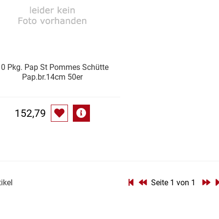
10 Pkg. Pap St Pommes Schütte
Pap.br.14cm 50er
152,79
tikel
Seite 1 von 1