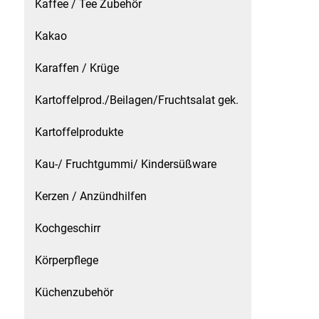
Kaffee / Tee Zubehör
Schinken
Kakao
Karaffen / Krüge
Schokolade
Kartoffelprod./Beilagen/Fruchtsalat gek.
Schreibwaren / Büroartikel / Kleber
Kartoffelprodukte
Sekt / Champagner / Frizzante
Kau-/ Fruchtgummi/ Kindersüßware
Service
Kerzen / Anzündhilfen
Sirupe
Kochgeschirr
Speck / Rohschinken
Körperpflege
Spezialreiniger
Küchenzubehör