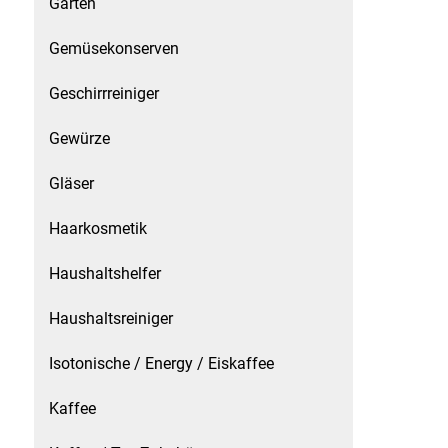
Garten
Patisserie
Gemüsekonserven
Pikante Snacks
Geschirrreiniger
Gewürze
Porzellan
Gläser
POS Material Trinkwerk
Haarkosmetik
Profisortiment
Haushaltshelfer
Reinigungshilfsmittel
Haushaltsreiniger
Reis / Hülsenfrüchte
Isotonische / Energy / Eiskaffee
Salz
Kaffee
Sauergemüse