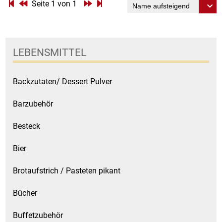
Gemüsekonserven
Seite 1 von 1
Geschirrreiniger
LEBENSMITTEL
Gewürze
Gläser
Backzutaten/ Dessert Pulver
Barzubehör
Haarkosmetik
Besteck
Haushaltshelfer
Bier
Haushaltsreiniger
Brotaufstrich / Pasteten pikant
Isotonische / Energy / Eiskaffee
Bücher
Kaffee
Buffetzubehör