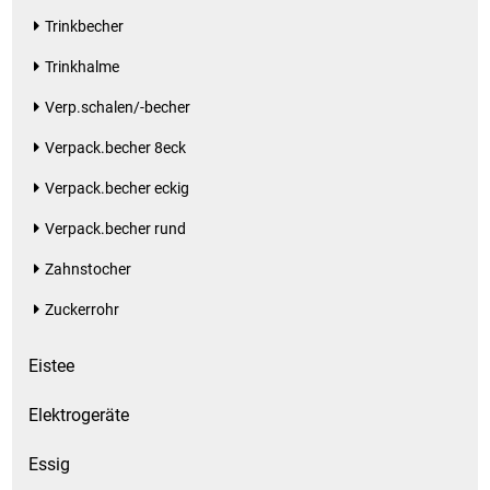
Trinkbecher
Schinken
Trinkhalme
Verp.schalen/-becher
Schokolade
Verpack.becher 8eck
Schreibwaren / Büroartikel / Kleber
Verpack.becher eckig
Sekt / Champagner / Frizzante
Verpack.becher rund
Zahnstocher
Service
Zuckerrohr
Sirupe
Eistee
Speck / Rohschinken
Elektrogeräte
Spezialreiniger
Essig