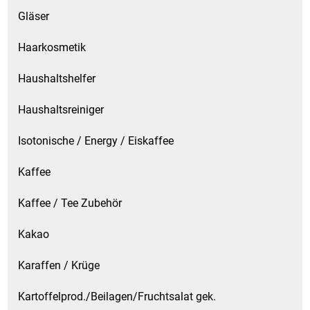
Waschmittel
Gläser
Haarkosmetik
Wasser
Haushaltshelfer
Wein
Haushaltsreiniger
Wurst
Isotonische / Energy / Eiskaffee
Zucker / Süßstoffe
Kaffee
Kaffee / Tee Zubehör
Kakao
Karaffen / Krüge
Kartoffelprod./Beilagen/Fruchtsalat gek.