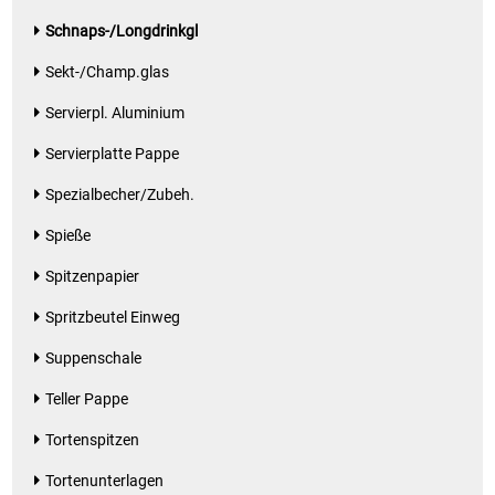
Schnaps-/Longdrinkgl
Patisserie
Sekt-/Champ.glas
Pikante Snacks
Servierpl. Aluminium
Servierplatte Pappe
Porzellan
Spezialbecher/Zubeh.
POS Material Trinkwerk
Spieße
Profisortiment
Spitzenpapier
Spritzbeutel Einweg
Reinigungshilfsmittel
Suppenschale
Reis / Hülsenfrüchte
Teller Pappe
Salz
Tortenspitzen
Tortenunterlagen
Sauergemüse