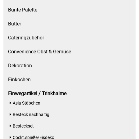
Kaffee / Tee Zubehör
Bunte Palette
Kakao
Butter
Karaffen / Krüge
Cateringzubehör
Convenience Obst & Gemüse
Kartoffelprod./Beilagen/Fruchtsalat gek.
Dekoration
Kartoffelprodukte
Einkochen
Kau-/ Fruchtgummi/ Kindersüßware
Einwegartikel / Trinkhalme
Kerzen / Anzündhilfen
Asia Stäbchen
Besteck nachhaltig
Kochgeschirr
Besteckset
Körperpflege
Cockt.spieße/Eisdeko