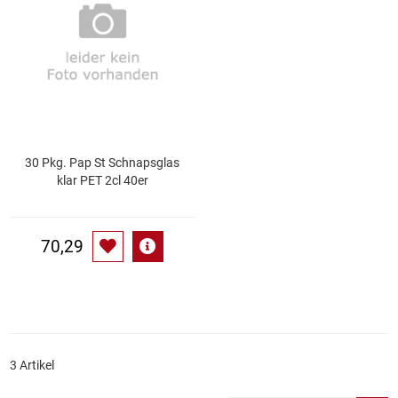
Essig
Feinkost-/Fischkonserve
Fertiggerichte trocken
30 Pkg. Pap St Schnapsglas
Fruchtsaft
klar PET 2cl 40er
Frühstück / Cerealien
70,29
Frühstück / süße Aufstriche
Garnierung
Garten
3 Artikel