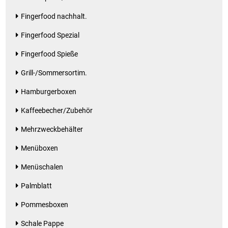
Küchenzubehör
Fingerfood nachhalt.
Fingerfood Spezial
Limonaden
Fingerfood Spieße
Marinierte / geräucherte Fische
Grill-/Sommersortim.
Mehl / Griess / Stärke / Getreide
Hamburgerboxen
Kaffeebecher/Zubehör
Mundpflege
Mehrzweckbehälter
Obst
Menüboxen
Menüschalen
Obstkonserven
Palmblatt
Öle
Pommesboxen
Papier / Hygiene
Schale Pappe