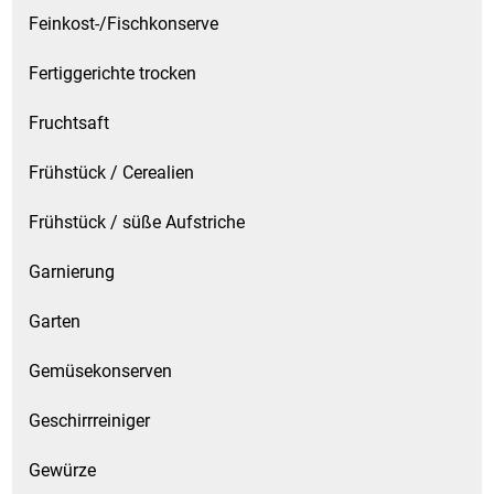
Spirituosen
Feinkost-/Fischkonserve
Tee
Fertiggerichte trocken
Fruchtsaft
Teigwaren
Frühstück / Cerealien
Textilien
Frühstück / süße Aufstriche
Tischbereich
Garnierung
Tischkultur
Garten
Trocken-/Backfrüchte
Gemüsekonserven
Verpackung- und Verbrauchsmaterial
Geschirrreiniger
Waffeln / Kekse
Gewürze