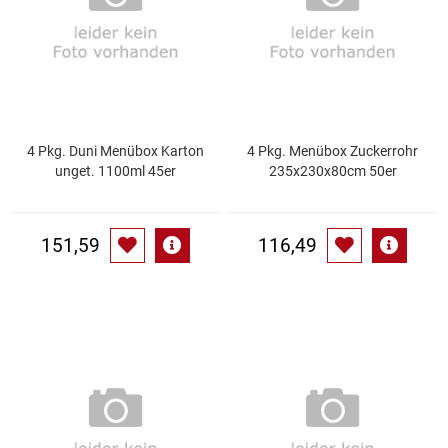
Gemüsekonserven
Geschirrreiniger
Gewürze
4 Pkg. Duni Menübox Karton
4 Pkg. Menübox Zuckerrohr
Gläser
unget. 1100ml 45er
235x230x80cm 50er
Haarkosmetik
151,59
116,49
Haushaltshelfer
Haushaltsreiniger
Isotonische / Energy / Eiskaffee
Kaffee