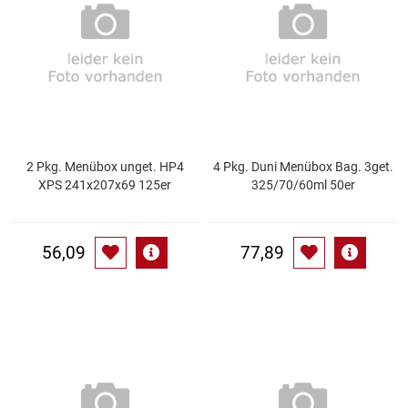
Essig
Feinkost-/Fischkonserve
Fertiggerichte trocken
2 Pkg. Menübox unget. HP4
4 Pkg. Duni Menübox Bag. 3get.
Fruchtsaft
XPS 241x207x69 125er
325/70/60ml 50er
Frühstück / Cerealien
56,09
77,89
Frühstück / süße Aufstriche
Garnierung
Garten