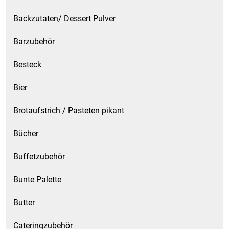
Backzutaten/ Dessert Pulver
Schinken
Barzubehör
Schokolade
Besteck
Schreibwaren / Büroartikel / Kleber
Bier
Sekt / Champagner / Frizzante
Brotaufstrich / Pasteten pikant
Service
Bücher
Sirupe
Buffetzubehör
Bunte Palette
Speck / Rohschinken
Butter
Spezialreiniger
Cateringzubehör