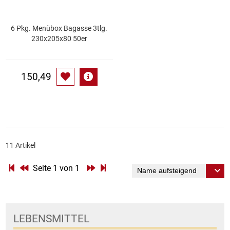
Patisserie
6 Pkg. Menübox Bagasse 3tlg.
230x205x80 50er
Pikante Snacks
Porzellan
150,49
POS Material Trinkwerk
Profisortiment
11 Artikel
Reinigungshilfsmittel
Seite 1 von 1
Reis / Hülsenfrüchte
Salz
LEBENSMITTEL
Sauergemüse