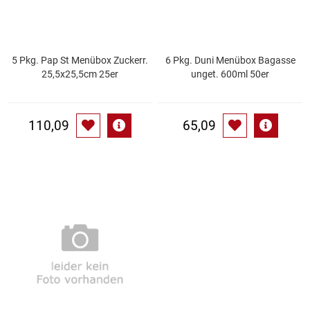
Küchenzubehör
Limonaden
5 Pkg. Pap St Menübox Zuckerr.
6 Pkg. Duni Menübox Bagasse
25,5x25,5cm 25er
unget. 600ml 50er
Marinierte / geräucherte Fische
110,09
65,09
Mehl / Griess / Stärke / Getreide
Mundpflege
Obst
Obstkonserven
Öle
Papier / Hygiene