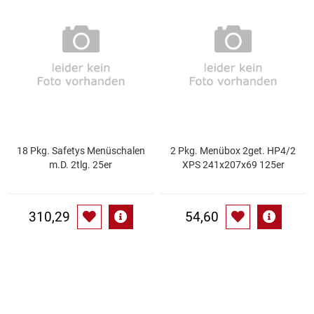
Speichermedien und Rohlinge
Bunte Palette
Spielzeug & Baby
Butter
Zubehör
Cateringzubehör
Convenience Obst & Gemüse
18 Pkg. Safetys Menüschalen
2 Pkg. Menübox 2get. HP4/2
m.D. 2tlg. 25er
XPS 241x207x69 125er
Dekoration
Einkochen
310,29
54,60
Einwegartikel / Trinkhalme
Eistee
Elektrogeräte