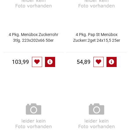
Kaffee / Tee Zubehör
Kakao
Karaffen / Krüge
4 Pkg. Menübox Zuckerrohr
4 Pkg. Pap St Menübox
3tlg. 223x202x66 50er
Zuckerr.2get 24x15,5 25er
Kartoffelprod./Beilagen/Fruchtsalat gek.
103,99
54,89
Kartoffelprodukte
Kau-/ Fruchtgummi/ Kindersüßware
Kerzen / Anzündhilfen
Kochgeschirr
Körperpflege