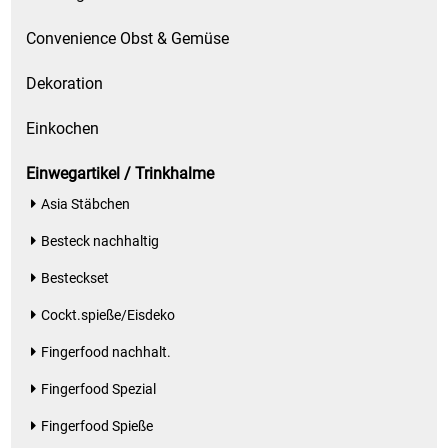
Spirituosen
Convenience Obst & Gemüse
Tee
Dekoration
Teigwaren
Einkochen
Textilien
Einwegartikel / Trinkhalme
Asia Stäbchen
Tischbereich
Besteck nachhaltig
Tischkultur
Besteckset
Trocken-/Backfrüchte
Cockt.spieße/Eisdeko
Fingerfood nachhalt.
Verpackung- und Verbrauchsmaterial
Fingerfood Spezial
Waffeln / Kekse
Fingerfood Spieße