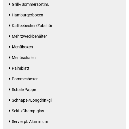
Grill-/Sommersortim.
Waschmittel
Hamburgerboxen
Wasser
Kaffeebecher/Zubehör
Wein
Mehrzweckbehälter
Menüboxen
Wurst
Menüschalen
Zucker / Süßstoffe
Palmblatt
Pommesboxen
Schale Pappe
Schnaps-/Longdrinkgl
Sekt-/Champ.glas
Servierpl. Aluminium