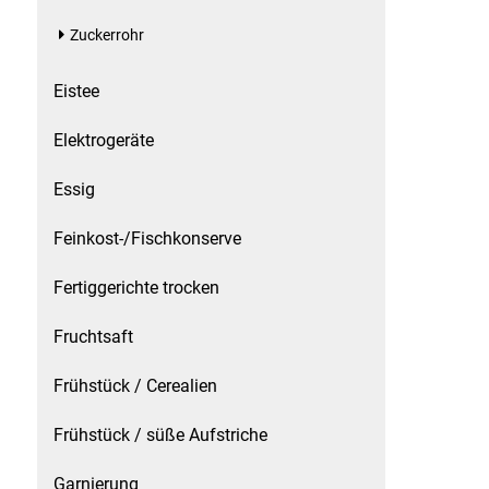
Küchenzubehör
Zuckerrohr
Limonaden
Eistee
Elektrogeräte
Marinierte / geräucherte Fische
Essig
Mehl / Griess / Stärke / Getreide
Feinkost-/Fischkonserve
Mundpflege
Fertiggerichte trocken
Obst
Fruchtsaft
Obstkonserven
Frühstück / Cerealien
Öle
Frühstück / süße Aufstriche
Papier / Hygiene
Garnierung