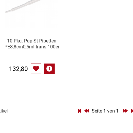
10 Pkg. Pap St Pipetten
PE8,8cm0,5ml trans.100er
132,80
tikel
Seite 1 von 1