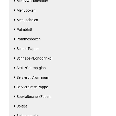
Mehrzweckbehälter
Gemüsekonserven
Menüboxen
Geschirrreiniger
Menüschalen
Gewürze
Palmblatt
Pommesboxen
Gläser
Schale Pappe
Haarkosmetik
Schnaps-/Longdrinkgl
Haushaltshelfer
Sekt-/Champ.glas
Servierpl. Aluminium
Haushaltsreiniger
Servierplatte Pappe
Isotonische / Energy / Eiskaffee
Spezialbecher/Zubeh.
Spieße
Kaffee
Spitzenpapier