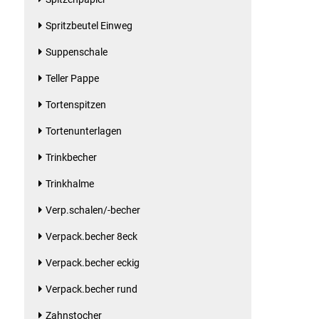
Kaffee / Tee Zubehör
Spritzbeutel Einweg
Kakao
Suppenschale
Teller Pappe
Karaffen / Krüge
Tortenspitzen
Kartoffelprod./Beilagen/Fruchtsalat gek.
Tortenunterlagen
Kartoffelprodukte
Trinkbecher
Trinkhalme
Kau-/ Fruchtgummi/ Kindersüßware
Verp.schalen/-becher
Kerzen / Anzündhilfen
Verpack.becher 8eck
Verpack.becher eckig
Kochgeschirr
Verpack.becher rund
Körperpflege
Zahnstocher