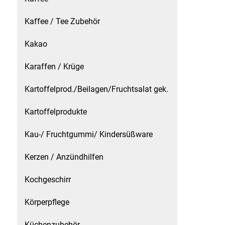
Kaffee / Tee Zubehör
Schinken
Kakao
Schokolade
Karaffen / Krüge
Schreibwaren / Büroartikel / Kleber
Kartoffelprod./Beilagen/Fruchtsalat gek.
Sekt / Champagner / Frizzante
Kartoffelprodukte
Service
Kau-/ Fruchtgummi/ Kindersüßware
Sirupe
Kerzen / Anzündhilfen
Speck / Rohschinken
Kochgeschirr
Körperpflege
Spezialreiniger
Küchenzubehör