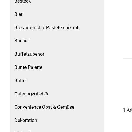
Besteck
Speichermedien und Rohlinge
Bunte Palette
Bier
Spielzeug & Baby
Butter
Brotaufstrich / Pasteten pikant
Zubehör
Cateringzubehör
Bücher
Buffetzubehör
Convenience Obst & Gemüse
Bunte Palette
Dekoration
Butter
Einkochen
Cateringzubehör
Einwegartikel / Trinkhalme
Convenience Obst & Gemüse
1 Ar
Eistee
Dekoration
Elektrogeräte