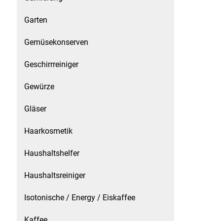
Patisserie
Garten
Gemüsekonserven
Pikante Snacks
Geschirrreiniger
Porzellan
Gewürze
POS Material Trinkwerk
Gläser
Profisortiment
Haarkosmetik
Reinigungshilfsmittel
Haushaltshelfer
Reis / Hülsenfrüchte
Haushaltsreiniger
Salz
Isotonische / Energy / Eiskaffee
Kaffee
Sauergemüse