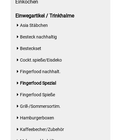
Einkochen
Essig
Einwegartikel / Trinkhalme
Asia Stäbchen
Feinkost-/Fischkonserve
Besteck nachhaltig
Fertiggerichte trocken
Besteckset
Cockt.spieße/Eisdeko
Fruchtsaft
Fingerfood nachhalt.
Frühstück / Cerealien
Fingerfood Spezial
Frühstück / süße Aufstriche
Fingerfood Spieße
Grill-/Sommersortim.
Garnierung
Hamburgerboxen
Garten
Kaffeebecher/Zubehör